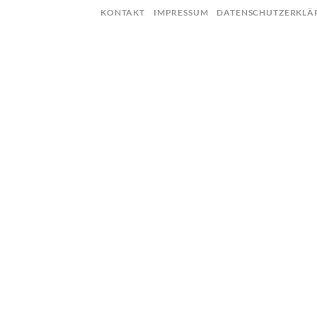
Skip
KONTAKT
IMPRESSUM
DATENSCHUTZERKLÄ
to
content